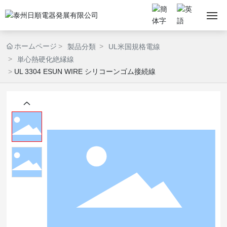
ホームページ
ホームページ
製品分類
UL米国規格電線
単心熱硬化絶縁線
会社概要
UL 3304 ESUN WIRE シリコーンゴム接続線
製品展示
技術サポート
ニュース
お問い合わせ
支社リンク