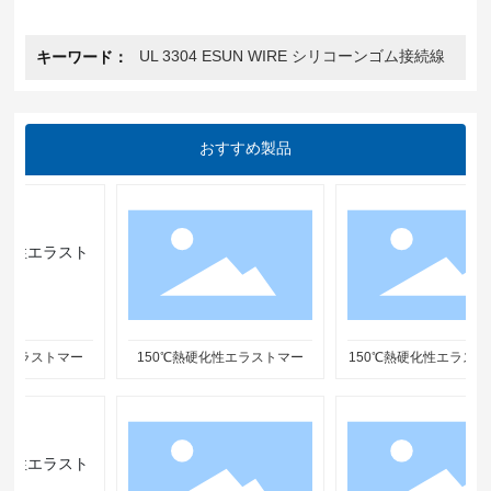
UL 3304 ESUN WIRE シリコーンゴム接続線
キーワード：
おすすめ製品
エラストマー
150℃熱硬化性エラストマー
150℃熱硬化性エラストマ
らかタイプ