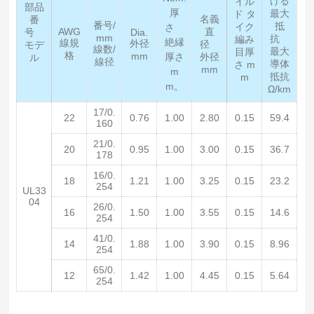
ける
イル
部品
厚
最大
ド タ
名義
番
番号/
抵
イク
さ
AWG
直
号
Dia.
mm
抗
編み
絶縁
線規
外径
径
モデ
線数/
最大
目厚
格
mm
厚さ
外径
ル
線径
導体
さ m
mm
m
抵抗
m
m。
Ω/km
17/0.
22
0.76
1.00
2.80
0.15
59.4
160
21/0.
20
0.95
1.00
3.00
0.15
36.7
178
16/0.
18
1.21
1.00
3.25
0.15
23.2
254
UL33
04
26/0.
16
1.50
1.00
3.55
0.15
14.6
254
41/0.
14
1.88
1.00
3.90
0.15
8.96
254
65/0.
12
1.42
1.00
4.45
0.15
5.64
254