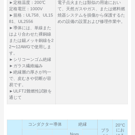
►定格温度：200℃
電子点火または類似の用途におい
定格電圧：1000V
て、天然ガスやガス、または燃料燃
►規格：UL758、UL15
焼器システムを損傷から保護するた
81、UL2556
めの設備の設置および修理作業中。
►導体には、単線また
はより合わせた裸銅線
または錫メッキ銅線を2
2〜12AWGで使用しま
す。
►シリコーンゴム絶縁
►ガラス繊維編み
►絶縁層の厚さが均一
で、皮むきや切断が容
易です。
►ULFT2難燃性試験を
通じて
コンダクター導体
絶縁
20°C
にお
ブラ
Nom.